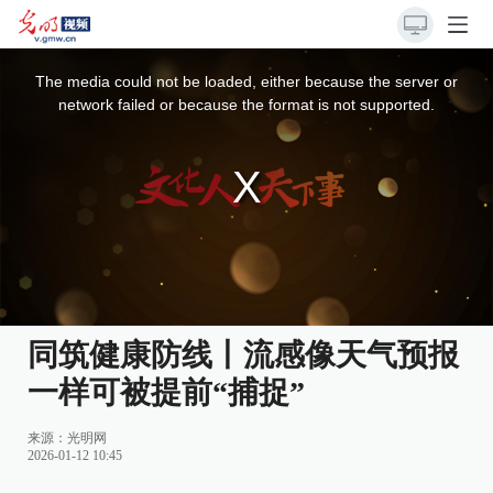
This
is
a
The media could not be loaded, either because the server or
modal
window.
network failed or because the format is not supported.
同筑健康防线丨流感像天气预报
一样可被提前“捕捉”
来源：
光明网
2026-01-12 10:45