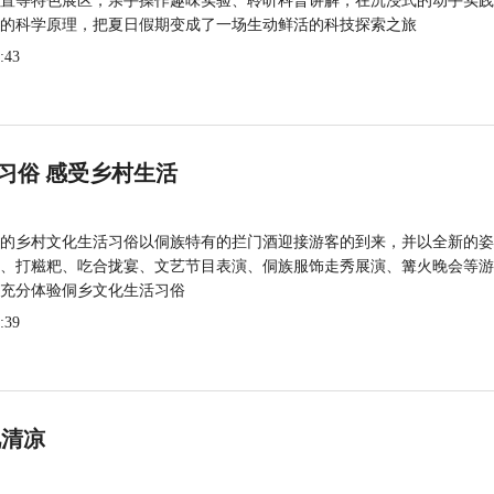
置等特色展区，亲手操作趣味实验、聆听科普讲解，在沉浸式的动手实践
的科学原理，把夏日假期变成了一场生动鲜活的科技探索之旅
:43
习俗 感受乡村生活
的乡村文化生活习俗以侗族特有的拦门酒迎接游客的到来，并以全新的姿
、打糍粑、吃合拢宴、文艺节目表演、侗族服饰走秀展演、篝火晚会等游
充分体验侗乡文化生活习俗
:39
觅清凉