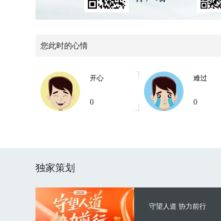
您此时的心情
开心
难过
0
0
独家策划
守望人道 协力前行