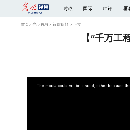
时政
国际
时评
理
首页
>
光明视频
>
新闻视野
>
正文
【“千万工
This
is
a
The media could not be loaded, either because the 
modal
window.