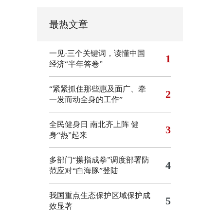
最热文章
一见·三个关键词，读懂中国
1
经济“半年答卷”
“紧紧抓住那些惠及面广、牵
2
一发而动全身的工作”
全民健身日 南北齐上阵 健
3
身“热”起来
多部门“攥指成拳”调度部署防
4
范应对“白海豚”登陆
我国重点生态保护区域保护成
5
效显著