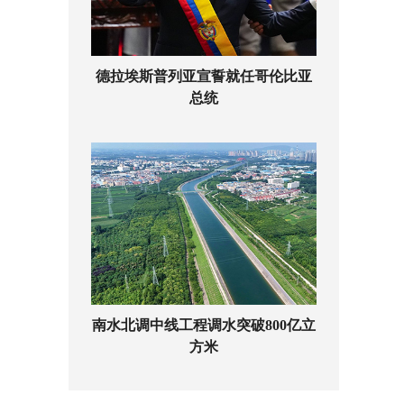
德拉埃斯普列亚宣誓就任哥伦比亚
总统
南水北调中线工程调水突破800亿立
方米