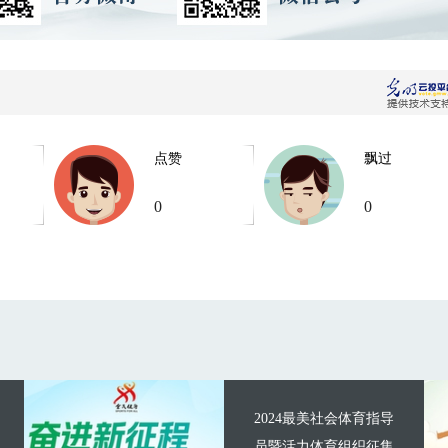
点赞
飘过
0
0
2024最美社会体育指导
员暨活力体育组织征集