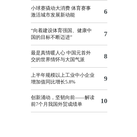
小球赛撬动大消费 体育赛事
6
激活城市发展新动能
“向着建设体育强国、健康中
7
国的目标不断迈进”
最是真情暖人心 中国元首外
8
交的世界情怀与大国气派
上半年规模以上工业中小企业
9
增加值同比增长5.8%
创新涌动，坚韧向前——解读
10
前7个月我国外贸成绩单