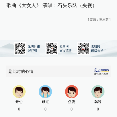
歌曲《大女人》 演唱：石头乐队（央视）
[
责编：王恩慧
]
您此时的心情
开心
难过
点赞
飘过
0
0
0
0