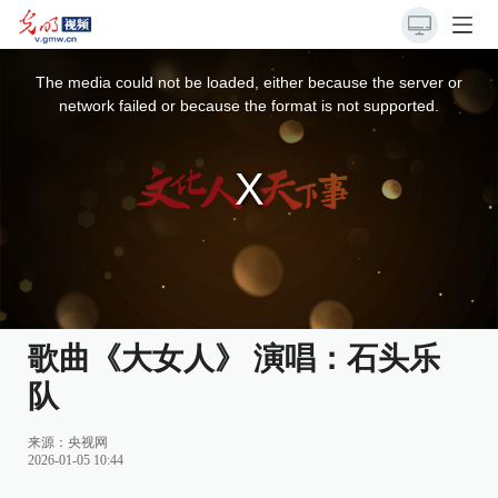
This
is
a
The media could not be loaded, either because the server or
modal
window.
network failed or because the format is not supported.
歌曲《大女人》 演唱：石头乐
队
来源：
央视网
2026-01-05 10:44