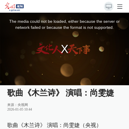
This
is
a
The media could not be loaded, either because the server or
modal
window.
network failed or because the format is not supported.
歌曲《木兰诗》 演唱：尚雯婕
来源：
央视网
2026-01-05 10:44
歌曲《木兰诗》 演唱：尚雯婕（央视）