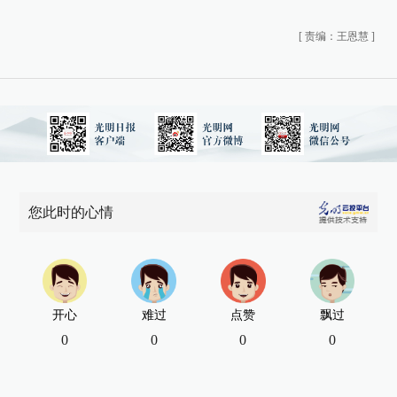
[
责编：王恩慧
]
您此时的心情
开心
难过
点赞
飘过
0
0
0
0