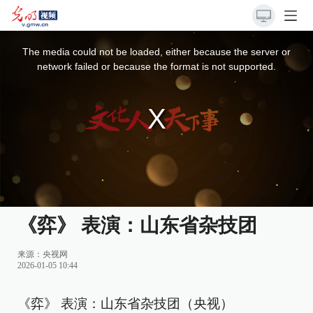
This
is
a
The media could not be loaded, either because the server or
modal
window.
network failed or because the format is not supported.
《弈》 表演：山东省杂技团
来源：
央视网
2026-01-05 10:44
《弈》 表演：山东省杂技团（央视）