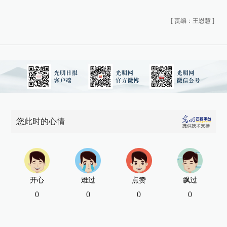
[
责编：王恩慧
]
您此时的心情
开心
难过
点赞
飘过
0
0
0
0