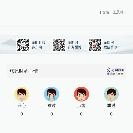
[
责编：王恩慧
]
您此时的心情
开心
难过
点赞
飘过
0
0
0
0