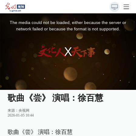
This
is
a
The media could not be loaded, either because the server or
modal
window.
network failed or because the format is not supported.
歌曲《尝》 演唱：徐百慧
来源：
央视网
2026-01-05 10:44
歌曲《尝》 演唱：徐百慧