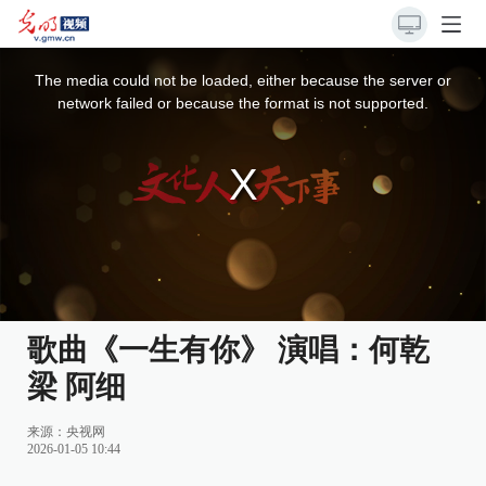
This
is
a
The media could not be loaded, either because the server or
modal
window.
network failed or because the format is not supported.
歌曲《一生有你》 演唱：何乾
梁 阿细
来源：
央视网
2026-01-05 10:44