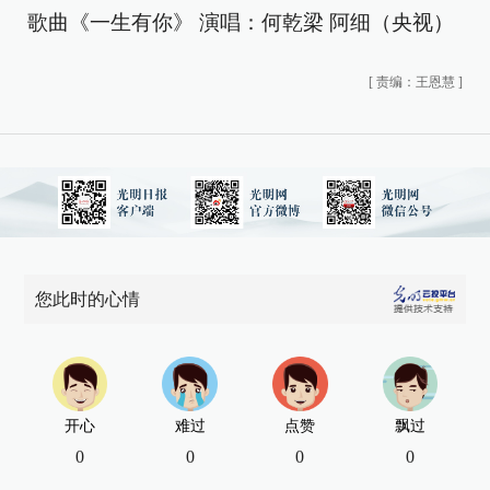
歌曲《一生有你》 演唱：何乾梁 阿细（央视）
[
责编：王恩慧
]
您此时的心情
开心
难过
点赞
飘过
0
0
0
0