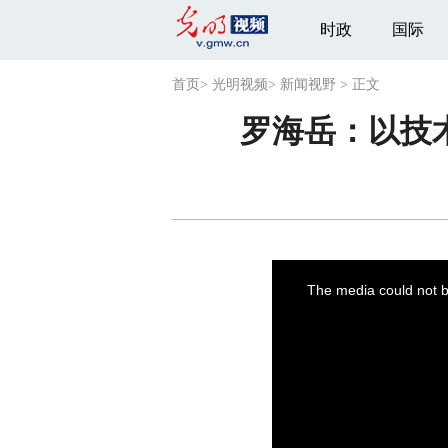
时政
国际
首页
>
光明视频
>
新闻视野
>
正文
罗海岳：以技
This
is
a
The media could not be
modal
window.