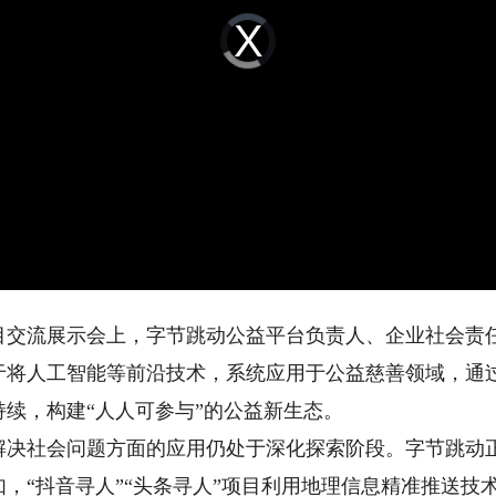
Video
Player
is
loading.
目交流展示会上，字节跳动公益平台负责人、企业社会责
于将人工智能等前沿技术，系统应用于公益慈善领域，通
续，构建“人人可参与”的公益新生态。
社会问题方面的应用仍处于深化探索阶段。字节跳动正
，“抖音寻人”“头条寻人”项目利用地理信息精准推送技