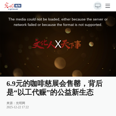
This
is
a
The media could not be loaded, either because the server or
modal
window.
network failed or because the format is not supported.
6.9元的咖啡慈展会售罄，背后
是“以工代赈”的公益新生态
来源：
光明网
2025-12-22 17:22