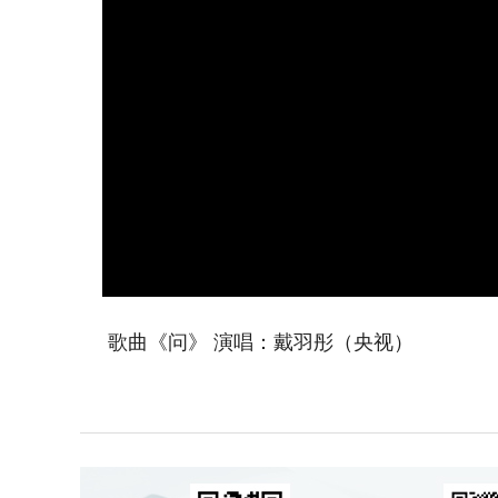
歌曲《问》 演唱：戴羽彤（央视）