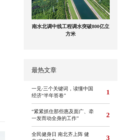
南水北调中线工程调水突破800亿立
方米
最热文章
一见·三个关键词，读懂中国
1
经济“半年答卷”
“紧紧抓住那些惠及面广、牵
2
一发而动全身的工作”
全民健身日 南北齐上阵 健
3