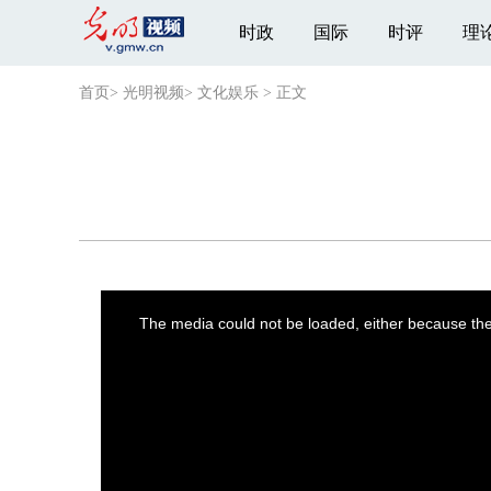
时政
国际
时评
理
首页
>
光明视频
>
文化娱乐
>
正文
This
is
a
The media could not be loaded, either because the 
modal
window.