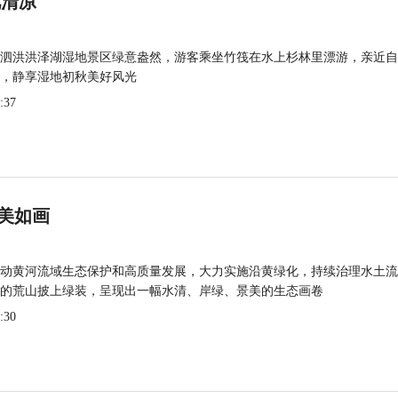
觅清凉
泗洪洪泽湖湿地景区绿意盎然，游客乘坐竹筏在水上杉林里漂游，亲近自
，静享湿地初秋美好风光
:37
美如画
动黄河流域生态保护和高质量发展，大力实施沿黄绿化，持续治理水土流
的荒山披上绿装，呈现出一幅水清、岸绿、景美的生态画卷
:30