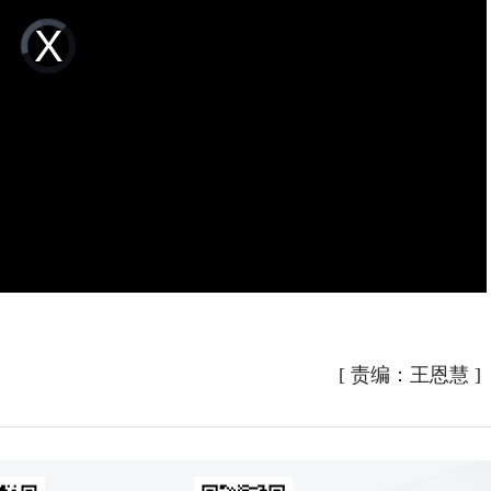
Video
Player
is
loading.
[
责编：王恩慧
]