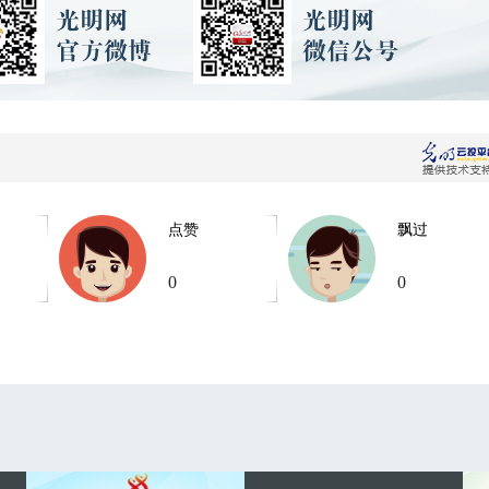
点赞
飘过
0
0