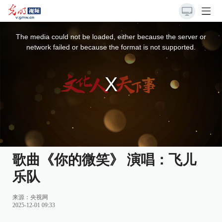
This
is
a
The media could not be loaded, either because the server or
modal
window.
network failed or because the format is not supported.
歌曲《你的微笑》 演唱：飞儿
乐队
来源：
央视网
2025-12-01 09:33