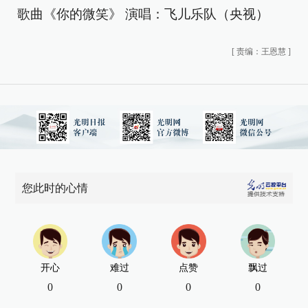
歌曲《你的微笑》 演唱：飞儿乐队（央视）
[
责编：王恩慧
]
您此时的心情
开心
难过
点赞
飘过
0
0
0
0