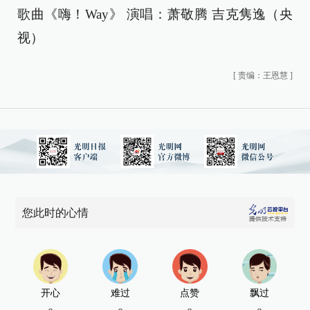
歌曲《嗨！Way》 演唱：萧敬腾 吉克隽逸（央
视）
[
责编：王恩慧
]
您此时的心情
开心
难过
点赞
飘过