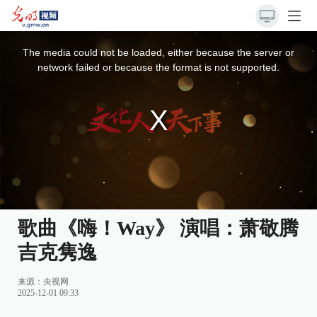
This
is
a
The media could not be loaded, either because the server or
modal
window.
network failed or because the format is not supported.
歌曲《嗨！Way》 演唱：萧敬腾
吉克隽逸
来源：
央视网
2025-12-01 09:33