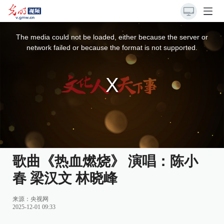
This
is
a
The media could not be loaded, either because the server or
modal
window.
network failed or because the format is not supported.
歌曲《热血燃烧》 演唱：陈小
春 梁汉文 林晓峰
来源：
央视网
2025-12-01 09:33