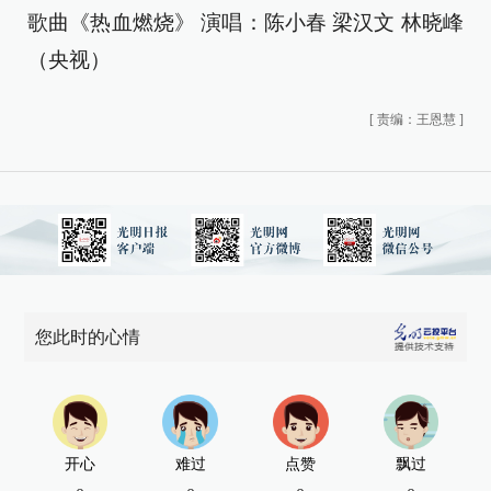
歌曲《热血燃烧》 演唱：陈小春 梁汉文 林晓峰
（央视）
[
责编：王恩慧
]
您此时的心情
开心
难过
点赞
飘过