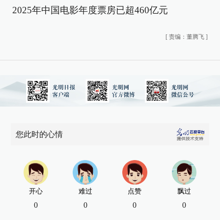
2025年中国电影年度票房已超460亿元
[
责编：董腾飞
]
您此时的心情
开心
难过
点赞
飘过
0
0
0
0