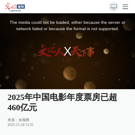
This
is
a
The media could not be loaded, either because the server or
modal
window.
network failed or because the format is not supported.
2025年中国电影年度票房已超
460亿元
来源：
央视网
2025-11-24 13:35