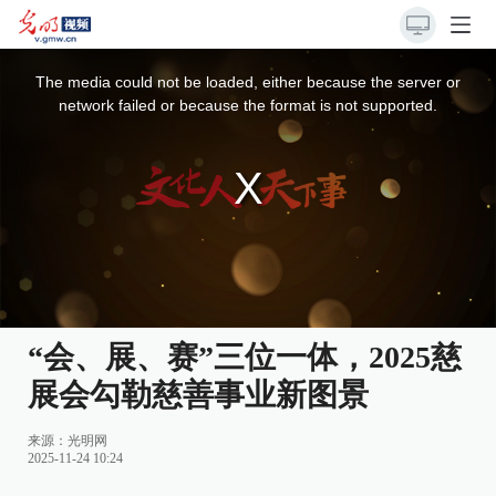
This
is
a
The media could not be loaded, either because the server or
modal
window.
network failed or because the format is not supported.
“会、展、赛”三位一体，2025慈
展会勾勒慈善事业新图景
来源：
光明网
2025-11-24 10:24