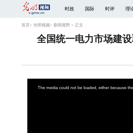
时政
国际
时评
理
首页
>
光明视频
>
新闻视野
>
正文
全国统一电力市场建设
This
is
a
The media could not be loaded, either because the 
modal
window.