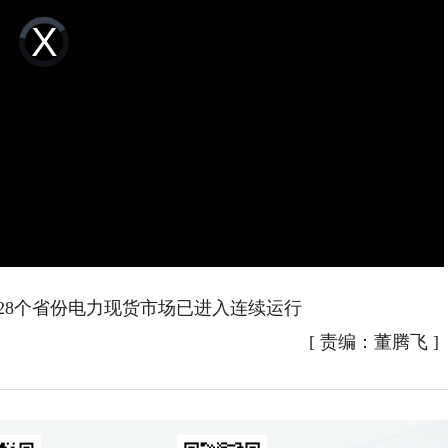
Video
Player
is
loading.
8个省份电力现货市场已进入连续运行
[
责编：董腾飞
]