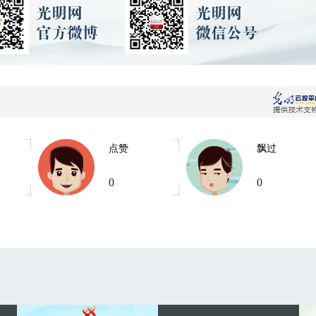
点赞
飘过
0
0