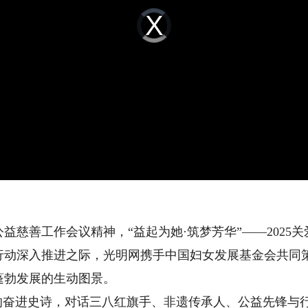
Video
Player
is
loading.
善工作会议精神，“益起为她·筑梦芳华”——2025
行动深入推进之际，光明网携手中国妇女发展基金会共同
蓬勃发展的生动图景。
奋进史诗，对话三八红旗手、非遗传承人、公益先锋与