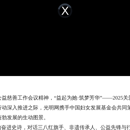
Video
Player
is
loading.
善工作会议精神，“益起为她·筑梦芳华”——2025
行动深入推进之际，光明网携手中国妇女发展基金会共同
蓬勃发展的生动图景。
奋进史诗，对话三八红旗手、非遗传承人、公益先锋与