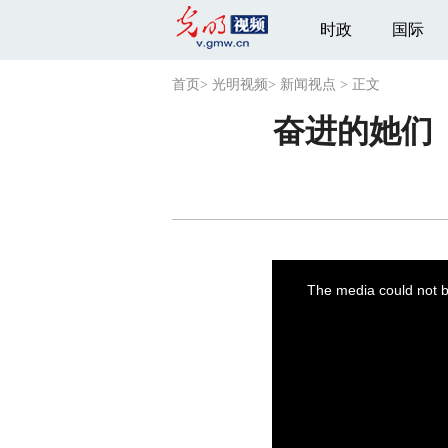
时政
国际
首页
>
光明视频
>
新闻视点
>
正文
奋进的她们
This
is
a
The media could not be
modal
window.