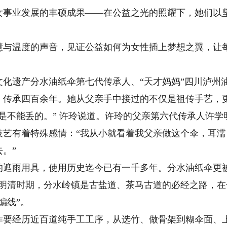
女事业发展的丰硕成果——在公益之光的照耀下，她们以
温度的声音，见证公益如何为女性插上梦想之翼，让每
遗产分水油纸伞第七代传承人、“天才妈妈”四川泸州
承四百余年。她从父亲手中接过的不仅是祖传手艺，
不能丢的。” 许玲说道。许玲的父亲第六代传承人许学
技艺有着特殊感情：“我从小就看着我父亲做这个伞，耳
。”
雨用具，使用历史迄今已有一千多年。分水油纸伞更被
。明清时期，分水岭镇是古盐道、茶马古道的必经之路，
编线”。
经历近百道纯手工工序，从选竹、做骨架到糊伞面、上