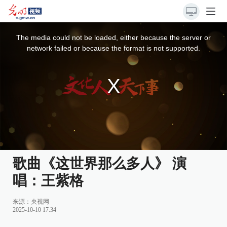
This
is
a
The media could not be loaded, either because the server or
modal
window.
network failed or because the format is not supported.
歌曲《这世界那么多人》 演
唱：王紫格
来源：
央视网
2025-10-10 17:34