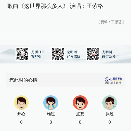
歌曲《这世界那么多人》 演唱：王紫格
[
责编：王恩慧
]
您此时的心情
开心
难过
点赞
飘过
0
0
0
0