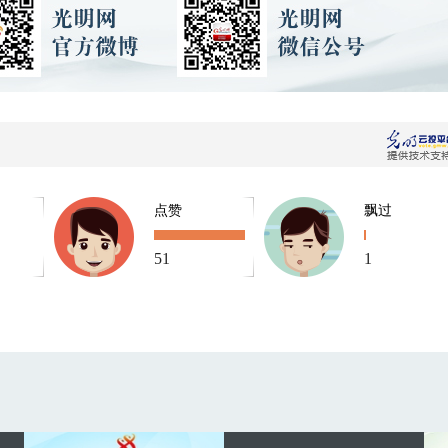
点赞
飘过
51
1