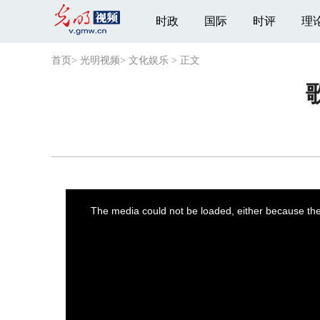
时政
国际
时评
理
首页
>
光明视频
>
文化娱乐
>
正文
This
is
a
The media could not be loaded, either because the 
modal
window.