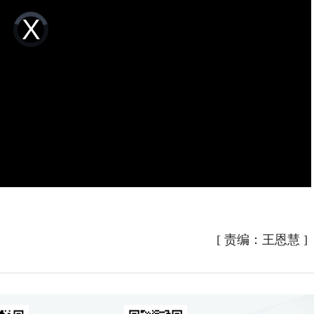
Video
Player
is
loading.
[
责编：王恩慧
]