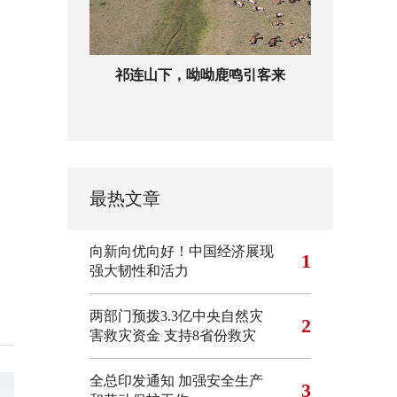
祁连山下，呦呦鹿鸣引客来
最热文章
向新向优向好！中国经济展现
1
强大韧性和活力
两部门预拨3.3亿中央自然灾
2
害救灾资金 支持8省份救灾
全总印发通知 加强安全生产
3