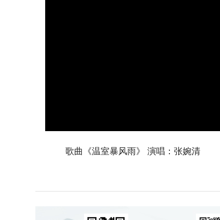
歌曲《温室暴风雨》 演唱：张婉清