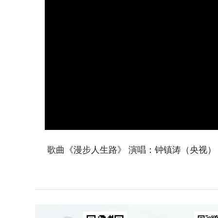
歌曲《漫步人生路》 演唱：钟镇涛（央视）