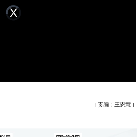
Video
Player
is
loading.
[
责编：王恩慧
]