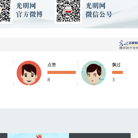
点赞
飘过
8
3