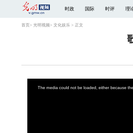
时政
国际
时评
理
首页
>
光明视频
>
文化娱乐
>
正文
This
is
a
The media could not be loaded, either because the 
modal
window.