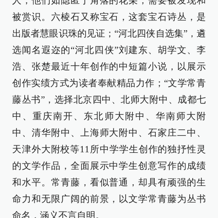
人，他们如隐匿于角落的花朵，需要被发现和
被赏识。六棱石又称宝石，这套宝石诗丛，是
出版者慧眼识珠的见证；“河北四侠自选集”，遴
选闻名遐迩的“河北四侠”刘建东、胡学文、李
浩、张楚最近十年创作的中短篇小说，以展示
创作实绩方式为读者奉献精品力作；“文学常青
藤丛书”，选择北京四中、北师大附中、成都七
中、重庆南开、东北师大附中、华南师大附
中、清华附中、上海师大附中、石家庄二中、
天津外大附校等11所中学学生创作的独抒性灵
的文学作品，全面展示中学生创意写作的成绩
和水平。常青藤，看似普通，却具有顽强的生
命力和无限广阔的前景，以文学常青藤为丛书
命名，涵义不言自明。