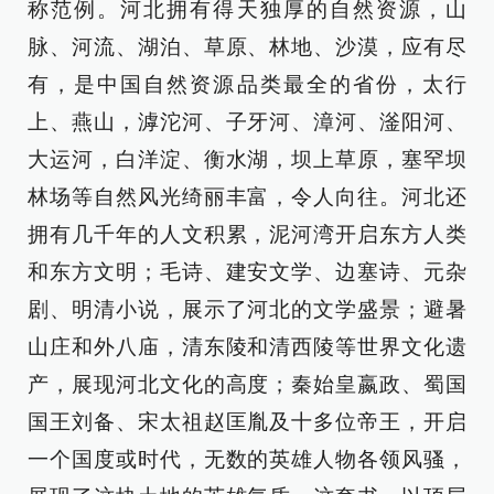
称范例。河北拥有得天独厚的自然资源，山
脉、河流、湖泊、草原、林地、沙漠，应有尽
有，是中国自然资源品类最全的省份，太行
上、燕山，滹沱河、子牙河、漳河、滏阳河、
大运河，白洋淀、衡水湖，坝上草原，塞罕坝
林场等自然风光绮丽丰富，令人向往。河北还
拥有几千年的人文积累，泥河湾开启东方人类
和东方文明；毛诗、建安文学、边塞诗、元杂
剧、明清小说，展示了河北的文学盛景；避暑
山庄和外八庙，清东陵和清西陵等世界文化遗
产，展现河北文化的高度；秦始皇嬴政、蜀国
国王刘备、宋太祖赵匡胤及十多位帝王，开启
一个国度或时代，无数的英雄人物各领风骚，