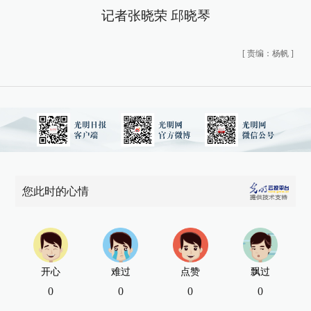
记者张晓荣 邱晓琴
[
责编：杨帆
]
您此时的心情
开心
难过
点赞
飘过
0
0
0
0