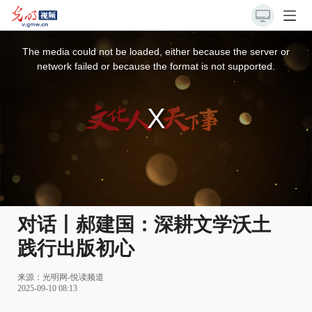
This
is
a
The media could not be loaded, either because the server or
modal
window.
network failed or because the format is not supported.
对话丨郝建国：深耕文学沃土
践行出版初心
来源：
光明网-悦读频道
2025-09-10 08:13