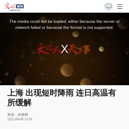
This
is
a
The media could not be loaded, either because the server or
modal
window.
network failed or because the format is not supported.
上海 出现短时降雨 连日高温有
所缓解
来源：
央视网
2025-09-09 14:19