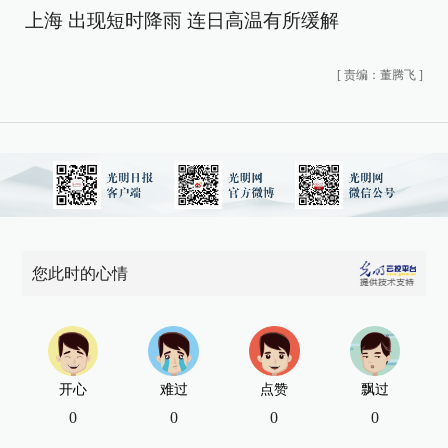
上海 出现短时降雨 连日高温有所缓解
[
责编：董腾飞
]
您此时的心情
开心
难过
点赞
飘过
0
0
0
0