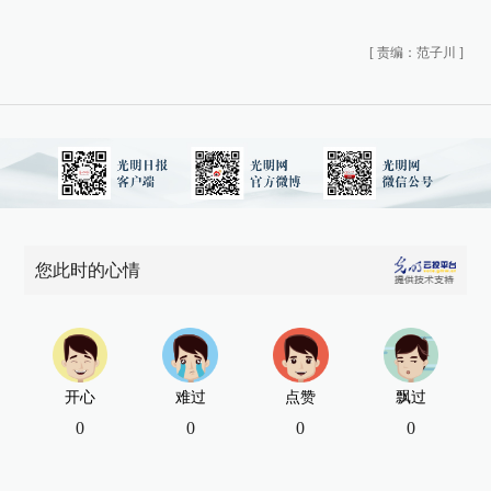
[
责编：范子川
]
您此时的心情
开心
难过
点赞
飘过
0
0
0
0