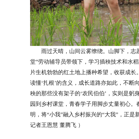
雨过天晴，山间云雾缭绕。山脚下，志愿
堂”劳动辅导员带领下，学习插秧技术和水
片生机勃勃的红土地上播种希望，收获成长
读懂‘扎根’的含义，成长道路亦如此，不断
秧的那些没有架子的‘农民伯伯’，实则是躬
园到乡村课堂，青春学子用脚步丈量初心。
明，将“小我”融入乡村振兴的“大我”，正
记者王恩慧 董腾飞 ）