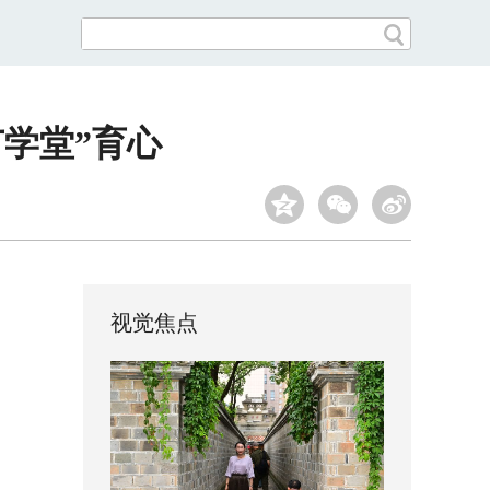
苗学堂”育心
视觉焦点