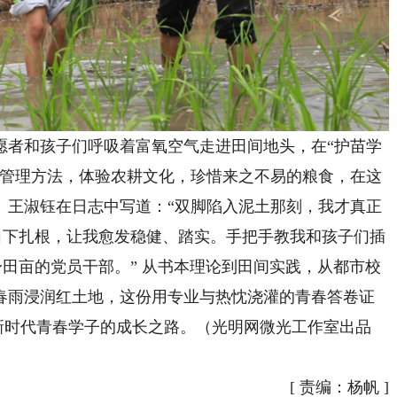
者和孩子们呼吸着富氧空气走进田间地头，在“护苗学
稻管理方法，体验农耕文化，珍惜来之不易的粮食，在这
。王淑钰在日志中写道：“双脚陷入泥土那刻，我才真正
向下扎根，让我愈发稳健、踏实。手把手教我和孩子们插
身田亩的党员干部。” 从书本理论到田间实践，从都市校
春雨浸润红土地，这份用专业与热忱浇灌的青春答卷证
是新时代青春学子的成长之路。（光明网微光工作室出品
[
责编：杨帆
]