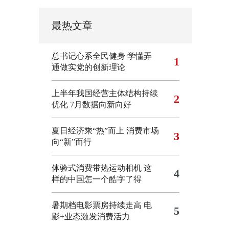
最热文章
总书记心系全民健身
学懂弄
1
通做实党的创新理论
上半年我国经营主体结构持续
2
优化
7月数据向新向好
夏日经济乘“热”而上 消费市场
3
向“新”而行
体验式消费带热运动相机
这
4
样的中国怎一个酷字了得
暑期档电影票房持续走高 电
5
影+业态激发消费活力