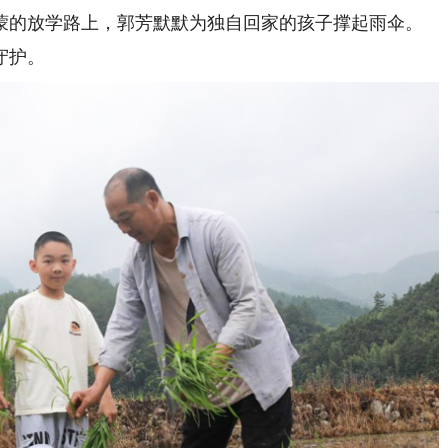
蒙的放学路上，郭芳默默为独自回家的孩子撑起雨伞。
守护。