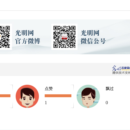
点赞
飘过
1
0