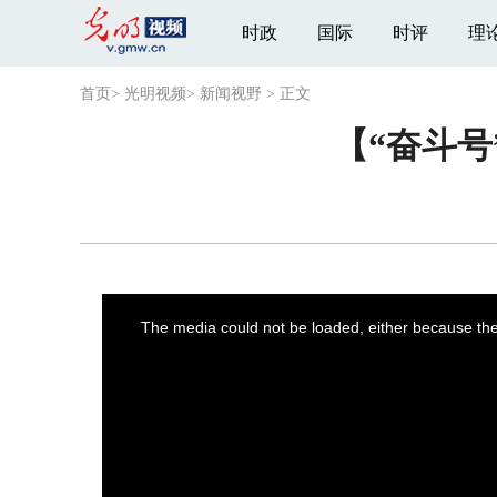
时政
国际
时评
理
首页
>
光明视频
>
新闻视野
>
正文
【“奋斗号
This
is
a
The media could not be loaded, either because the 
modal
window.