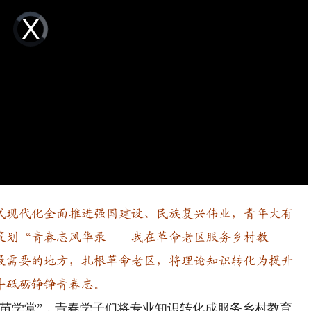
Video
Player
is
loading.
现代化全面推进强国建设、民族复兴伟业，青年大有
策划“青春志风华录——我在革命老区服务乡村教
最需要的地方，扎根革命老区，将理论知识转化为提升
斗砥砺铮铮青春志。
学堂”，青春学子们将专业知识转化成服务乡村教育