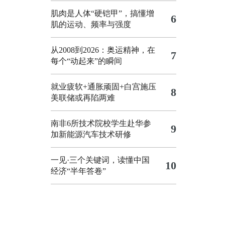
肌肉是人体“硬铠甲”，搞懂增
6
肌的运动、频率与强度
从2008到2026：奥运精神，在
7
每个“动起来”的瞬间
就业疲软+通胀顽固+白宫施压
8
美联储或再陷两难
南非6所技术院校学生赴华参
9
加新能源汽车技术研修
一见·三个关键词，读懂中国
10
经济“半年答卷”