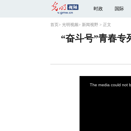
时政
国际
首页
>
光明视频
>
新闻视野
>
正文
“奋斗号”青春
This
is
a
The media could not be
modal
window.