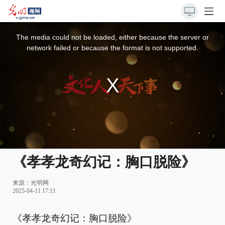
This
is
a
The media could not be loaded, either because the server or
modal
window.
network failed or because the format is not supported.
《孝孝龙奇幻记：胸口脱险》
来源：
光明网
2025-04-11 17:11
《孝孝龙奇幻记：胸口脱险》