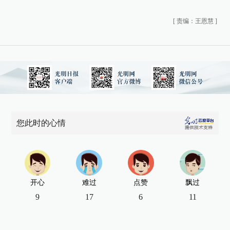
[
责编：王恩慧
]
您此时的心情
开心
难过
点赞
飘过
9
17
6
11