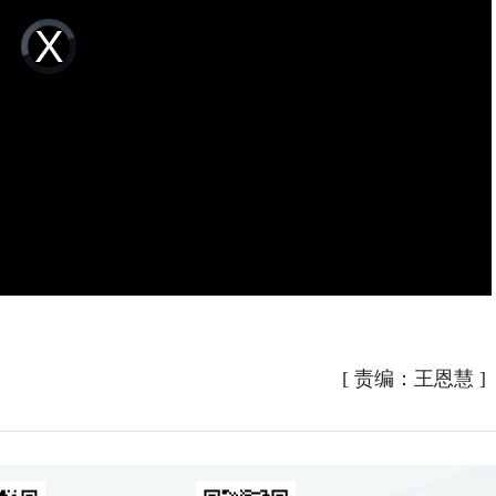
Video
Player
is
loading.
[
责编：王恩慧
]