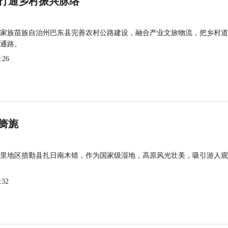
打通乡村振兴脉络
家族苗族自治州巴东县完善农村公路建设，融合产业文旅物流，把乡村道
通路。
:26
旖旎
里地区措勤县扎日南木错，作为国家级湿地，高原风光壮美，吸引游人观
:32