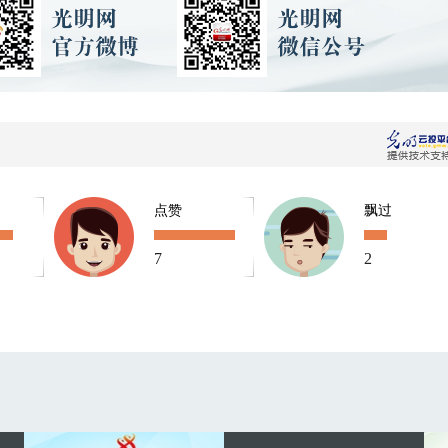
点赞
飘过
7
2