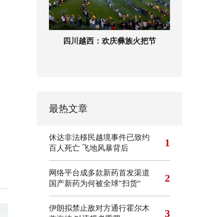
四川越西：欢庆彝族火把节
最热文章
休达非法移民越境事件已致约
1
百人死亡
飞地风暴背后
网络平台成多款新药首发渠道
2
国产新药为何被全球"扫货"
伊朗拟禁止敌对方通行霍尔木
3