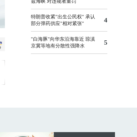
兹海峡 对违规者重罚
特朗普收紧"出生公民权"
承认
4
部分弹药供应"相对紧张"
"白海豚"向华东沿海靠近 琼滇
5
京冀等地有分散性强降水