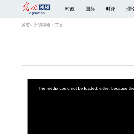
时政
国际
时评
理
首页
>
光明视频
>
正文
This
is
a
The media could not be loaded, either because the 
modal
window.