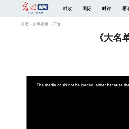
时政
国际
时评
理
首页
>
光明视频
>
正文
《大名
This
is
a
The media could not be loaded, either because the 
modal
window.