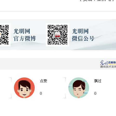
点赞
飘过
0
0