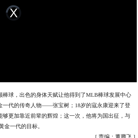
Video
Player
is
loading.
棒球，出色的身体天赋让他得到了MLB棒球发展中心
金一代的传奇人物——张宝树；18岁的寇永康迎来了登
能够更加靠近前辈的辉煌；这一次，他将为国出征，与
黄金一代的目标。
[
责编：董腾飞
]