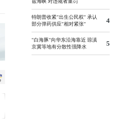
兹海峡 对违规者重罚
特朗普收紧"出生公民权"
承认
4
部分弹药供应"相对紧张"
"白海豚"向华东沿海靠近 琼滇
5
京冀等地有分散性强降水