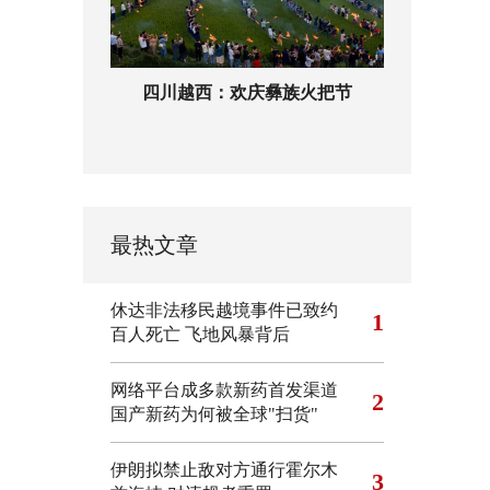
四川越西：欢庆彝族火把节
最热文章
休达非法移民越境事件已致约
1
百人死亡
飞地风暴背后
网络平台成多款新药首发渠道
2
国产新药为何被全球"扫货"
伊朗拟禁止敌对方通行霍尔木
3