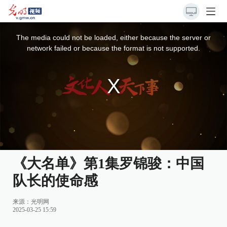
This
is
a
The media could not be loaded, either because the server or
modal
window.
network failed or because the format is not supported.
《大名单》第1集罗锦骏：中国
队长的使命感
来源：
光明网
2025-03-25 15:59