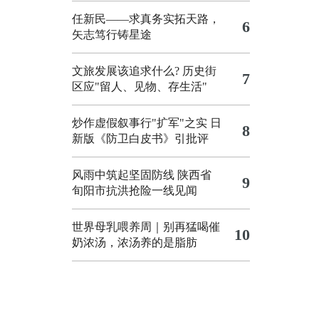
任新民——求真务实拓天路，
6
矢志笃行铸星途
文旅发展该追求什么?
历史街
7
区应"留人、见物、存生活"
炒作虚假叙事行"扩军"之实
日
8
新版《防卫白皮书》引批评
风雨中筑起坚固防线 陕西省
9
旬阳市抗洪抢险一线见闻
世界母乳喂养周｜别再猛喝催
10
奶浓汤，浓汤养的是脂肪