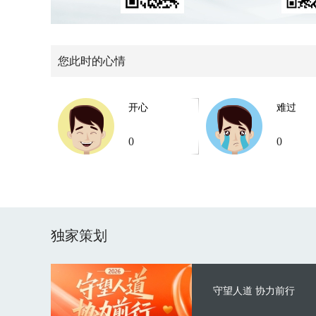
您此时的心情
开心
难过
0
0
独家策划
守望人道 协力前行