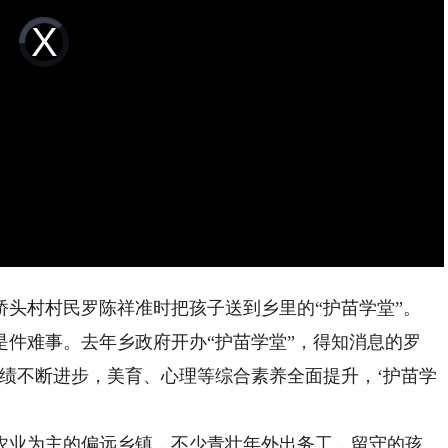
Video
Player
is
loading.
村村民罗陈祥准时把孩子送到乡里的“护苗学堂”。
是件难事。去年乡政府开办“护苗学堂”，得知消息的罗
绩不断进步，美育、心理等综合素养全面提升，‘护苗学
业为主的偏远乡镇，不少青壮年外出务工，留守的孩