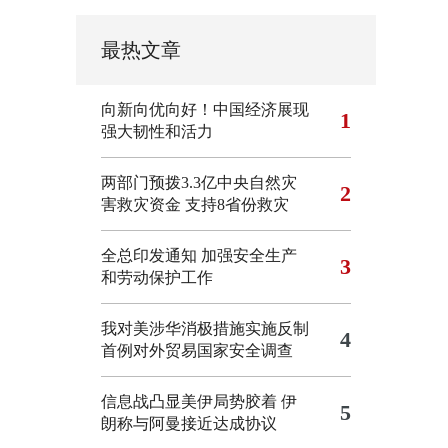
最热文章
向新向优向好！中国经济展现
1
强大韧性和活力
两部门预拨3.3亿中央自然灾
2
害救灾资金 支持8省份救灾
全总印发通知 加强安全生产
3
和劳动保护工作
我对美涉华消极措施实施反制
4
首例对外贸易国家安全调查
信息战凸显美伊局势胶着
伊
5
朗称与阿曼接近达成协议