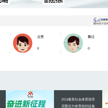
点赞
飘过
0
0
2024最美社会体育指导
员暨活力体育组织征集