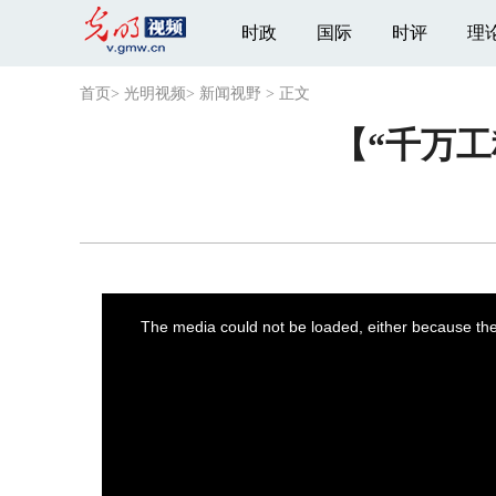
时政
国际
时评
理
首页
>
光明视频
>
新闻视野
>
正文
【“千万工
This
is
a
The media could not be loaded, either because the 
modal
window.