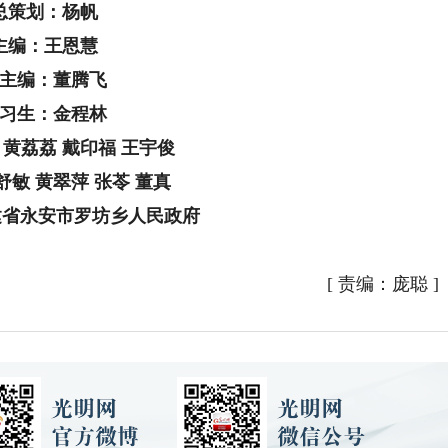
总策划：杨帆
主编：王恩慧
主编：董腾飞
习生：金程林
黄荔荔 戴印福 王宇俊
舒敏 黄翠萍 张苓 董真
建省永安市罗坊乡人民政府
[
责编：庞聪
]