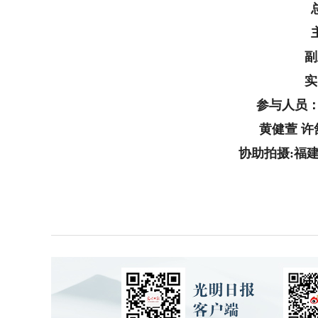
副
实
参与人员：
黄健萱 许
协助拍摄:福