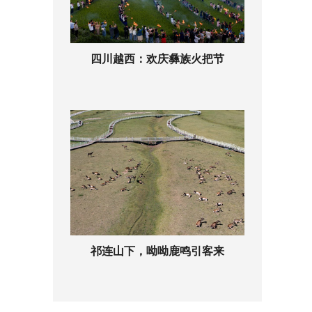
四川越西：欢庆彝族火把节
祁连山下，呦呦鹿鸣引客来