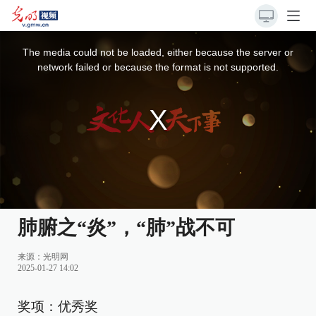
This
is
a
The media could not be loaded, either because the server or
modal
window.
network failed or because the format is not supported.
肺腑之“炎”，“肺”战不可
来源：
光明网
2025-01-27 14:02
奖项：优秀奖