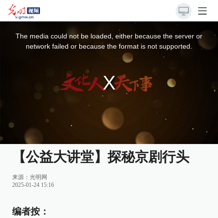
This
is
a
The media could not be loaded, either because the server or
modal
window.
network failed or because the format is not supported.
【公益大讲堂】探秘京剧行头
来源：
光明网
2025-01-24 15:16
编者按：