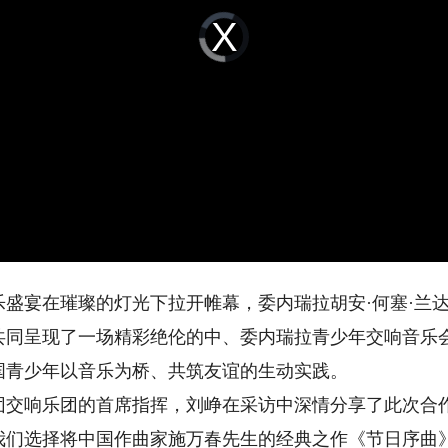
Video
Player
is
loading.
宴在璀璨的灯光下拉开帷幕，委内瑞拉胡安·何塞·兰达
共同呈现了一场精彩绝伦的中、委内瑞拉青少年交响音乐
国青少年以音乐为桥、共筑友谊的生动实践。
响乐团的首席指挥，刘峥在采访中深情分享了此次合作
，我们选择将中国作曲家施万春先生的经典之作《节日序曲