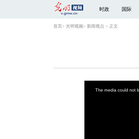
时政
国际
首页
>
光明视频
>
新闻视点
>
正文
This
is
a
The media could not be
modal
window.