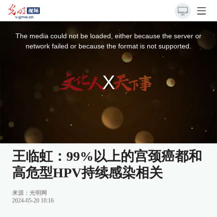
This
is
a
The media could not be loaded, either because the server or
modal
window.
network failed or because the format is not supported.
王临虹：99%以上的宫颈癌都和
高危型HPV持续感染相关
来源：
光明网
2024-05-20 10:16