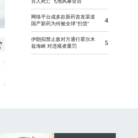
百人死亡
飞地风暴背后
网络平台成多款新药首发渠道
4
国产新药为何被全球"扫货"
伊朗拟禁止敌对方通行霍尔木
5
兹海峡 对违规者重罚