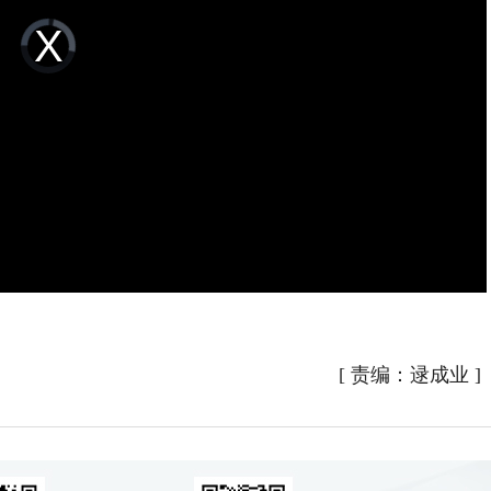
Video
Player
is
loading.
[
责编：逯成业
]