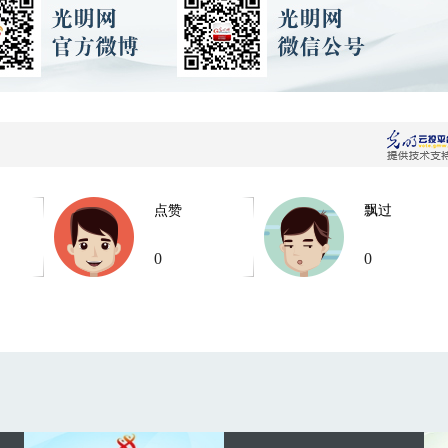
点赞
飘过
0
0