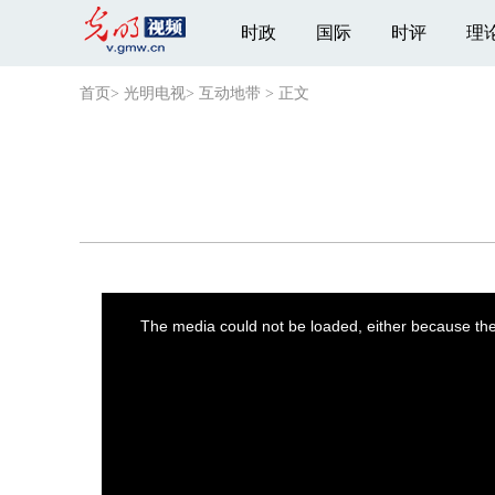
时政
国际
时评
理
首页
>
光明电视
>
互动地带
>
正文
This
is
a
The media could not be loaded, either because the 
modal
window.