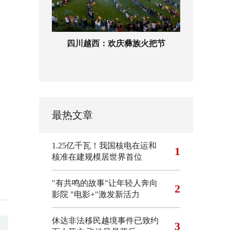
四川越西：欢庆彝族火把节
最热文章
1.25亿千瓦！我国核电在运和
1
核准在建规模居世界首位
"有共鸣的故事"让年轻人奔向
2
影院
"电影+"激发新活力
休达非法移民越境事件已致约
3