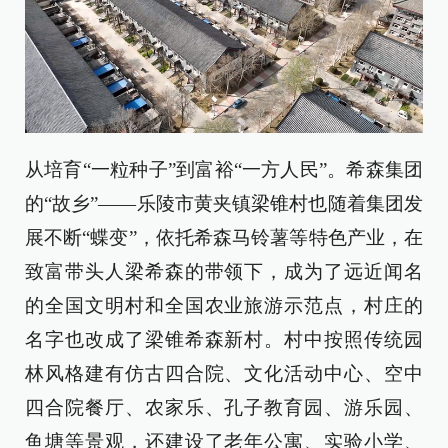
从培育“一粒种子”到富裕“一方人民”。希森集团
的“故乡”——乐陵市黄夹镇梁锥村也随着集团发
展不断“蝶变”，依托希森马铃薯等特色产业，在
致富带头人梁希森的带领下，成为了远近闻名
的全国文明村和全国农业旅游示范点，村庄的
名字也改成了梁锥希森新村。村中按照传统园
林风格建有仿古四合院、文化活动中心、空中
四合院餐厅、农家乐、孔子教育园、游乐园、
鱼塘等景观，还建设了老年公寓、实验小学、