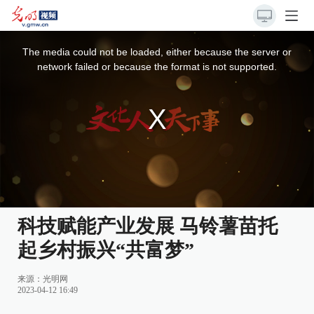
This
is
a
The media could not be loaded, either because the server or
modal
window.
network failed or because the format is not supported.
科技赋能产业发展 马铃薯苗托
起乡村振兴“共富梦”
来源：
光明网
2023-04-12 16:49