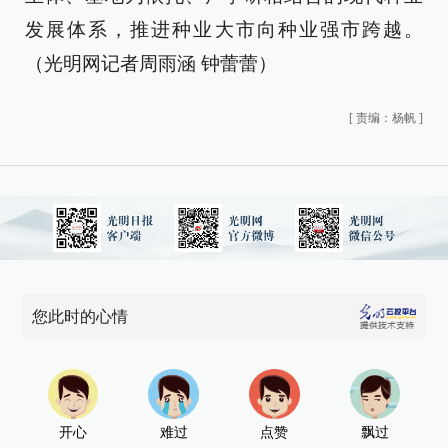
发展体系，推进种业大市向种业强市跨越。
（光明网记者周雨涵 钟蕾蕾）
[
责编：杨帆
]
您此时的心情
开心
难过
点赞
飘过