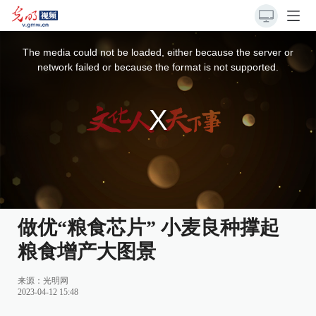
This
is
a
The media could not be loaded, either because the server or
modal
window.
network failed or because the format is not supported.
做优“粮食芯片” 小麦良种撑起
粮食增产大图景
来源：
光明网
2023-04-12 15:48