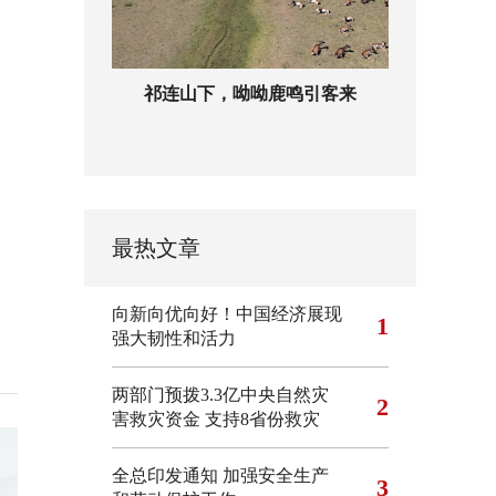
祁连山下，呦呦鹿鸣引客来
最热文章
向新向优向好！中国经济展现
1
强大韧性和活力
两部门预拨3.3亿中央自然灾
2
害救灾资金 支持8省份救灾
全总印发通知 加强安全生产
3