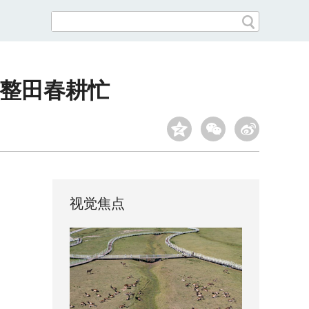
秧整田春耕忙
视觉焦点