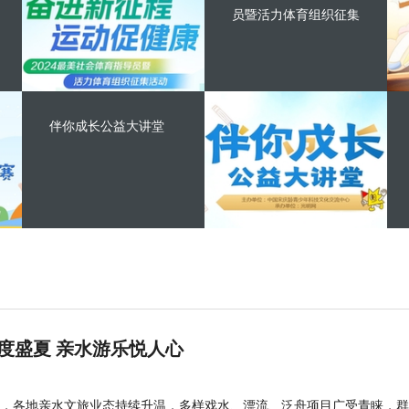
员暨活力体育组织征集
伴你成长公益大讲堂
度盛夏 亲水游乐悦人心
，各地亲水文旅业态持续升温，多样戏水、漂流、泛舟项目广受青睐，群