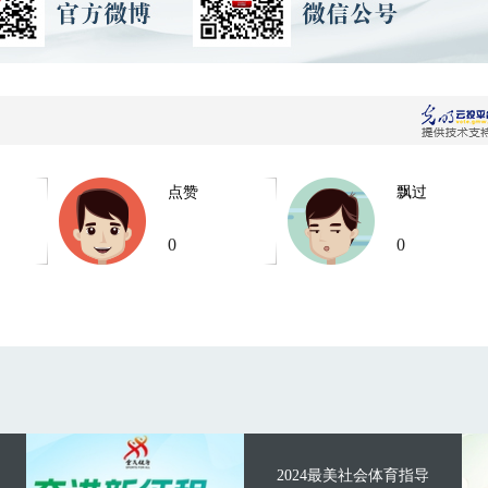
点赞
飘过
0
0
2024最美社会体育指导