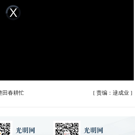
Video
Player
is
loading.
整田春耕忙
[
责编：逯成业
]