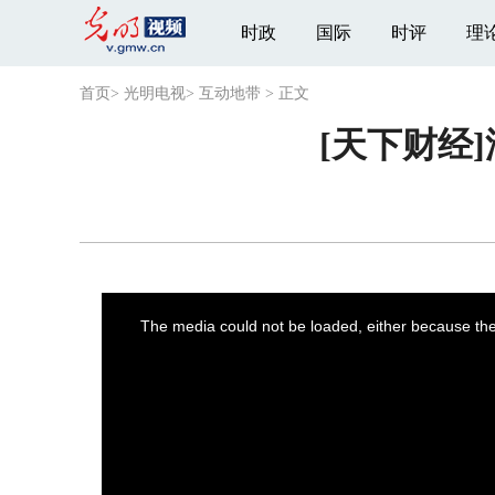
时政
国际
时评
理
首页
>
光明电视
>
互动地带
>
正文
[天下财经
This
is
a
The media could not be loaded, either because the 
modal
window.