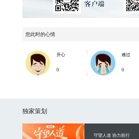
您此时的心情
开心
难过
0
0
独家策划
守望人道 协力前行