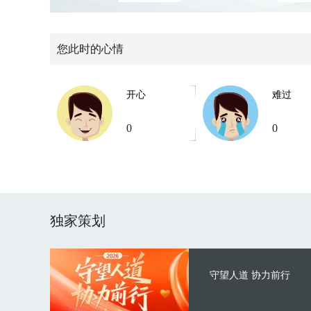
您此时的心情
开心
难过
0
0
独家策划
守望人道 协力前行