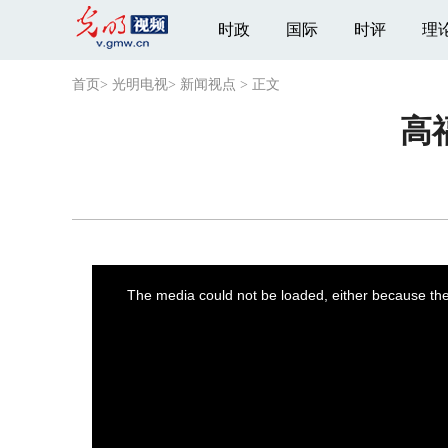
时政
国际
时评
理
首页
>
光明电视
>
新闻视点
>
正文
高
This
is
a
The media could not be loaded, either because the 
modal
window.