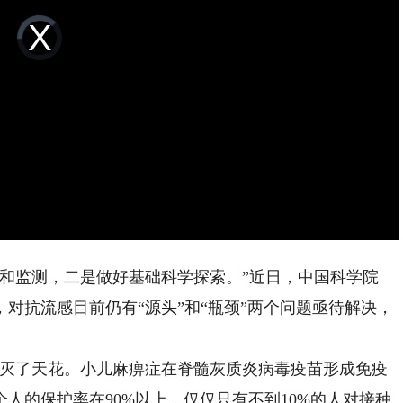
Video
Player
is
loading.
监测，二是做好基础科学探索。”近日，中国科学院
对抗流感目前仍有“源头”和“瓶颈”两个问题亟待解决，
灭了天花。小儿麻痹症在脊髓灰质炎病毒疫苗形成免疫
人的保护率在90%以上，仅仅只有不到10%的人对接种