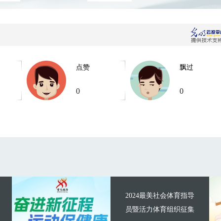
点赞
飘过
0
0
2024最美社会体育指导
员暨活力体育组织征集