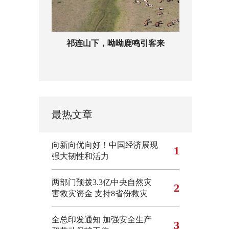
祁连山下，呦呦鹿鸣引客来
最热文章
向新向优向好！中国经济展现
1
强大韧性和活力
两部门预拨3.3亿中央自然灾
2
害救灾资金 支持8省份救灾
全总印发通知 加强安全生产
3