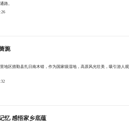
通路。
:26
旖旎
里地区措勤县扎日南木错，作为国家级湿地，高原风光壮美，吸引游人观
:32
记忆 感悟家乡底蕴