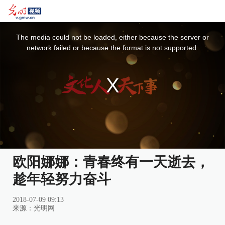
This
is
a
The media could not be loaded, either because the server or
modal
window.
network failed or because the format is not supported.
欧阳娜娜：青春终有一天逝去，
趁年轻努力奋斗
2018-07-09 09:13
来源：
光明网