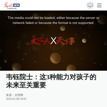
This
is
a
The media could not be loaded, either because the server or
modal
window.
network failed or because the format is not supported.
韦钰院士：这3种能力对孩子的
未来至关重要
来源：
光明网
2018-01-08 10:01