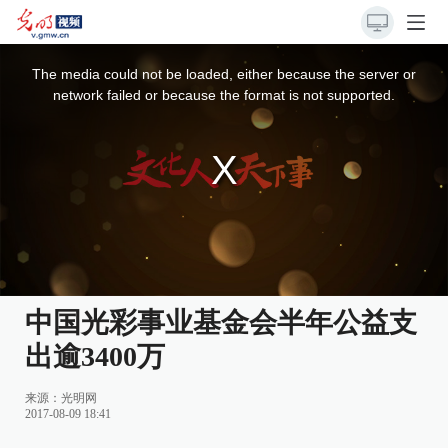
This
is
a
The media could not be loaded, either because the server or
modal
window.
network failed or because the format is not supported.
中国光彩事业基金会半年公益支
出逾3400万
来源：
光明网
2017-08-09 18:41